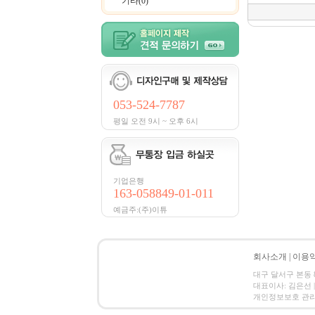
기타(0)
053-524-7787
평일 오전 9시 ~ 오후 6시
기업은행
163-058849-01-011
예금주:(주)이튜
회사소개
|
이용
대구 달서구 본동 83
대표이사: 김은선 |
개인정보보호 관리책임자:김