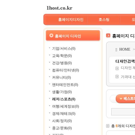
1host.co.kr
홈페이지디자인
호스팅
홈페이지 
홈페이지 디자인
기업/서비스(0)
HOME
교육/학문(0)
건강/병원(0)
디자인 
컴퓨터/인터넷(0)
가격대 
커뮤니티(0)
엔터테인먼트(0)
생활/가정(0)
레저/스포츠(0)
여행/세계정보(0)
경제/재테크(0)
사회/정치(0)
총
0
개의 디자
종교/문화(0)