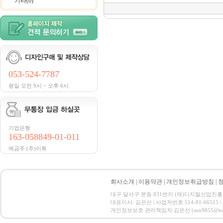
기타(0)
053-524-7787
평일 오전 9시 ~ 오후 6시
기업은행
163-058849-01-011
예금주:(주)이튜
회사소개
|
이용약관
|
개인정보취급방침
|
대구 달서구 본동 831번지 (재)디지털산업진흥원 CT ID
대표이사: 김은선 | 사업자번호 514-81-66515
개인정보보호 관리책임자:김은선 (sun9855@nate.com) C