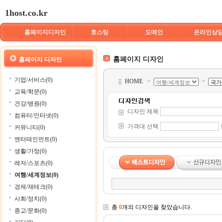
1host.co.kr
홈페이지디자인
호스팅
도메인
온라인상
홈페이지 디자인
홈페이지 디자인
기업/서비스(0)
HOME
>
>
교육/학문(0)
건강/병원(0)
디자인 제목
컴퓨터/인터넷(0)
가격대 선택
커뮤니티(0)
엔터테인먼트(0)
생활/가정(0)
레저/스포츠(0)
여행/세계정보(0)
경제/재테크(0)
사회/정치(0)
총
0
개의 디자인을 찾았습니다.
종교/문화(0)