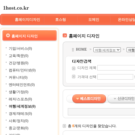
1host.co.kr
홈페이지디자인
호스팅
도메인
온라인상
홈페이지 디자인
홈페이지 디자인
기업/서비스(0)
HOME
>
>
교육/학문(0)
건강/병원(0)
디자인 제목
컴퓨터/인터넷(0)
가격대 선택
커뮤니티(0)
엔터테인먼트(0)
생활/가정(0)
레저/스포츠(0)
여행/세계정보(0)
경제/재테크(0)
사회/정치(0)
총
0
개의 디자인을 찾았습니다.
종교/문화(0)