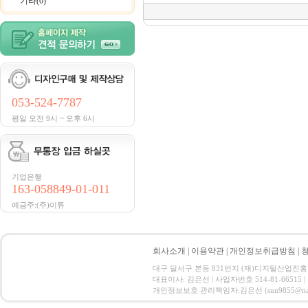
기타(0)
053-524-7787
평일 오전 9시 ~ 오후 6시
기업은행
163-058849-01-011
예금주:(주)이튜
회사소개
|
이용약관
|
개인정보취급방침
|
대구 달서구 본동 831번지 (재)디지털산업진흥원 CT ID
대표이사: 김은선 | 사업자번호 514-81-66515
개인정보보호 관리책임자:김은선 (sun9855@nate.com) C