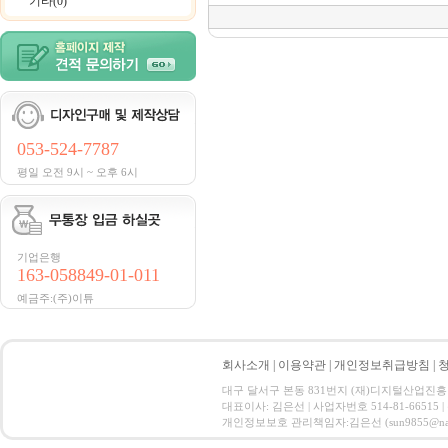
기타(0)
053-524-7787
평일 오전 9시 ~ 오후 6시
기업은행
163-058849-01-011
예금주:(주)이튜
회사소개
|
이용약관
|
개인정보취급방침
|
대구 달서구 본동 831번지 (재)디지털산업진흥원 CT ID
대표이사: 김은선 | 사업자번호 514-81-66515
개인정보보호 관리책임자:김은선 (sun9855@nate.com) C