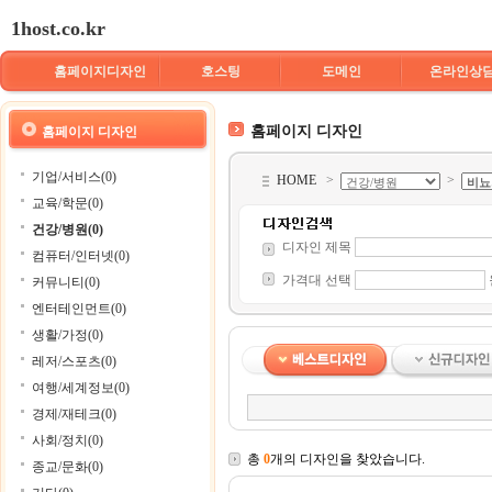
1host.co.kr
홈페이지디자인
호스팅
도메인
온라인상
홈페이지 디자인
홈페이지 디자인
기업/서비스(0)
HOME
>
>
교육/학문(0)
건강/병원(0)
디자인 제목
컴퓨터/인터넷(0)
가격대 선택
커뮤니티(0)
엔터테인먼트(0)
생활/가정(0)
레저/스포츠(0)
여행/세계정보(0)
경제/재테크(0)
사회/정치(0)
총
0
개의 디자인을 찾았습니다.
종교/문화(0)