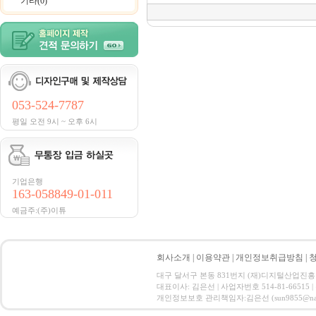
기타(0)
053-524-7787
평일 오전 9시 ~ 오후 6시
기업은행
163-058849-01-011
예금주:(주)이튜
회사소개
|
이용약관
|
개인정보취급방침
|
대구 달서구 본동 831번지 (재)디지털산업진흥원 CT ID
대표이사: 김은선 | 사업자번호 514-81-66515
개인정보보호 관리책임자:김은선 (sun9855@nate.com) C