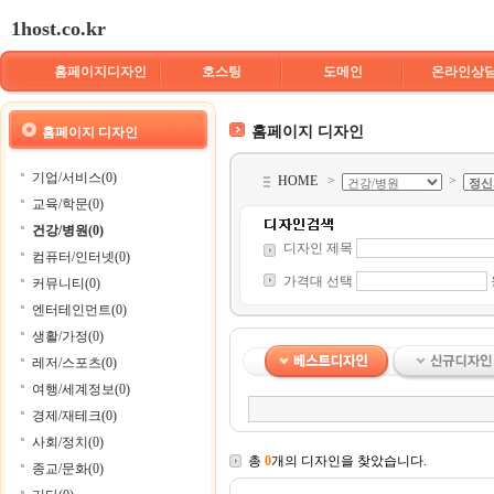
1host.co.kr
홈페이지디자인
호스팅
도메인
온라인상
홈페이지 디자인
홈페이지 디자인
기업/서비스(0)
HOME
>
>
교육/학문(0)
건강/병원(0)
디자인 제목
컴퓨터/인터넷(0)
가격대 선택
커뮤니티(0)
엔터테인먼트(0)
생활/가정(0)
레저/스포츠(0)
여행/세계정보(0)
경제/재테크(0)
사회/정치(0)
총
0
개의 디자인을 찾았습니다.
종교/문화(0)