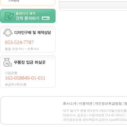
기타(0)
053-524-7787
평일 오전 9시 ~ 오후 6시
기업은행
163-058849-01-011
예금주:(주)이튜
회사소개
|
이용약관
|
개인정보취급방침
|
대구 달서구 본동 831번지 (재)디지털산업진흥원 CT ID
대표이사: 김은선 | 사업자번호 514-81-66515
개인정보보호 관리책임자:김은선 (sun9855@nate.com) C