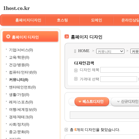
1host.co.kr
홈페이지디자인
호스팅
도메인
온라인상
홈페이지 디자인
홈페이지 디자인
기업/서비스(0)
HOME
>
>
교육/학문(0)
건강/병원(0)
디자인 제목
컴퓨터/인터넷(0)
가격대 선택
커뮤니티(0)
엔터테인먼트(0)
생활/가정(0)
레저/스포츠(0)
여행/세계정보(0)
경제/재테크(0)
사회/정치(0)
총
0
개의 디자인을 찾았습니다.
종교/문화(0)