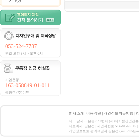
기타(0)
053-524-7787
평일 오전 9시 ~ 오후 6시
기업은행
163-058849-01-011
예금주:(주)이튜
회사소개
|
이용약관
|
개인정보취급방침
|
대구 달서구 본동 831번지 (재)디지털산업진흥원 CT ID
대표이사: 김은선 | 사업자번호 514-81-66515
개인정보보호 관리책임자:김은선 (sun9855@nate.com) C