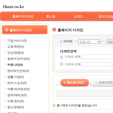
1host.co.kr
홈페이지디자인
호스팅
도메인
온라인상
홈페이지 디자인
홈페이지 디자인
기업/서비스(0)
HOME
>
>
교육/학문(0)
건강/병원(0)
디자인 제목
컴퓨터/인터넷(0)
가격대 선택
커뮤니티(0)
엔터테인먼트(0)
생활/가정(0)
레저/스포츠(0)
여행/세계정보(0)
경제/재테크(0)
사회/정치(0)
총
0
개의 디자인을 찾았습니다.
종교/문화(0)