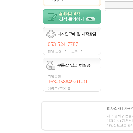
기타(0)
053-524-7787
평일 오전 9시 ~ 오후 6시
기업은행
163-058849-01-011
예금주:(주)이튜
회사소개
|
이용
대구 달서구 본동 83
대표이사: 김은선 |
개인정보보호 관리책임자:김