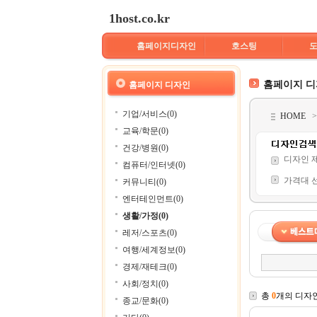
1host.co.kr
홈페이지디자인
호스팅
홈페이지 
홈페이지 디자인
기업/서비스(0)
HOME
교육/학문(0)
건강/병원(0)
디자인 
컴퓨터/인터넷(0)
가격대 
커뮤니티(0)
엔터테인먼트(0)
생활/가정(0)
레저/스포츠(0)
여행/세계정보(0)
경제/재테크(0)
사회/정치(0)
총
0
개의 디자
종교/문화(0)