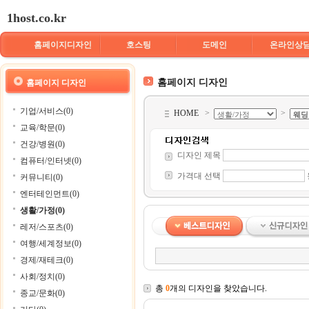
1host.co.kr
홈페이지디자인
호스팅
도메인
온라인상
홈페이지 디자인
홈페이지 디자인
기업/서비스(0)
HOME
>
>
교육/학문(0)
건강/병원(0)
디자인 제목
컴퓨터/인터넷(0)
가격대 선택
커뮤니티(0)
엔터테인먼트(0)
생활/가정(0)
레저/스포츠(0)
여행/세계정보(0)
경제/재테크(0)
사회/정치(0)
총
0
개의 디자인을 찾았습니다.
종교/문화(0)