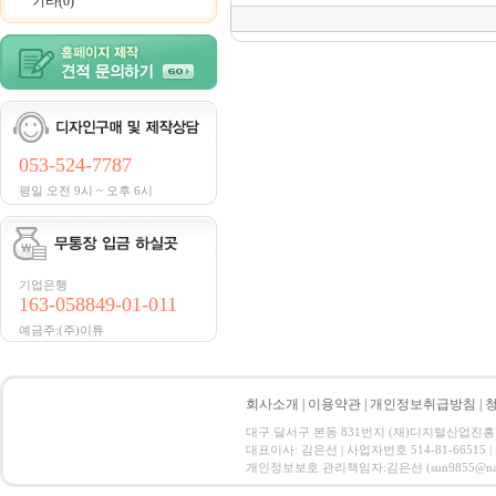
기타(0)
053-524-7787
평일 오전 9시 ~ 오후 6시
기업은행
163-058849-01-011
예금주:(주)이튜
회사소개
|
이용약관
|
개인정보취급방침
|
대구 달서구 본동 831번지 (재)디지털산업진흥원 CT ID
대표이사: 김은선 | 사업자번호 514-81-66515
개인정보보호 관리책임자:김은선 (sun9855@nate.com) C