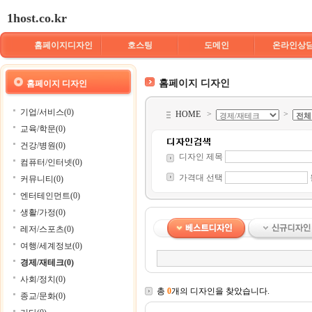
1host.co.kr
홈페이지디자인
호스팅
도메인
온라인상
홈페이지 디자인
홈페이지 디자인
기업/서비스(0)
HOME
>
>
교육/학문(0)
건강/병원(0)
디자인 제목
컴퓨터/인터넷(0)
가격대 선택
커뮤니티(0)
엔터테인먼트(0)
생활/가정(0)
레저/스포츠(0)
여행/세계정보(0)
경제/재테크(0)
사회/정치(0)
총
0
개의 디자인을 찾았습니다.
종교/문화(0)