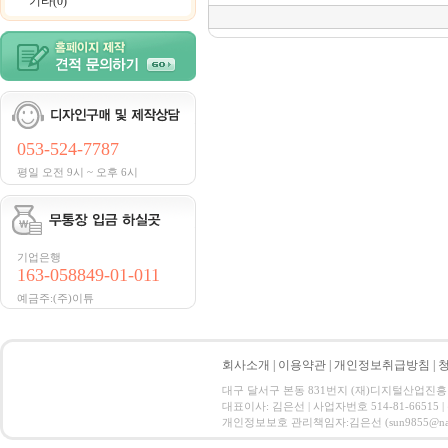
기타(0)
053-524-7787
평일 오전 9시 ~ 오후 6시
기업은행
163-058849-01-011
예금주:(주)이튜
회사소개
|
이용약관
|
개인정보취급방침
|
대구 달서구 본동 831번지 (재)디지털산업진흥원 CT ID
대표이사: 김은선 | 사업자번호 514-81-66515
개인정보보호 관리책임자:김은선 (sun9855@nate.com) C