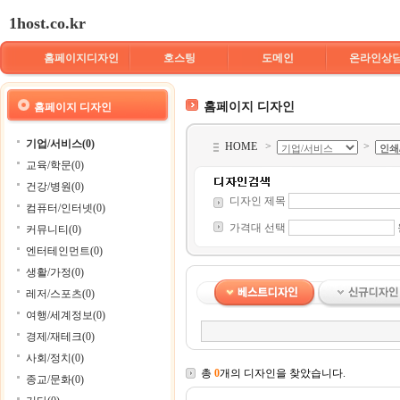
1host.co.kr
홈페이지디자인
호스팅
도메인
온라인상
홈페이지 디자인
홈페이지 디자인
기업/서비스(0)
HOME
>
>
교육/학문(0)
건강/병원(0)
디자인 제목
컴퓨터/인터넷(0)
가격대 선택
커뮤니티(0)
엔터테인먼트(0)
생활/가정(0)
레저/스포츠(0)
여행/세계정보(0)
경제/재테크(0)
사회/정치(0)
총
0
개의 디자인을 찾았습니다.
종교/문화(0)