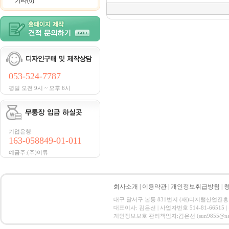
기타(0)
053-524-7787
평일 오전 9시 ~ 오후 6시
기업은행
163-058849-01-011
예금주:(주)이튜
회사소개
|
이용약관
|
개인정보취급방침
|
대구 달서구 본동 831번지 (재)디지털산업진흥원 CT ID
대표이사: 김은선 | 사업자번호 514-81-66515
개인정보보호 관리책임자:김은선 (sun9855@nate.com) C