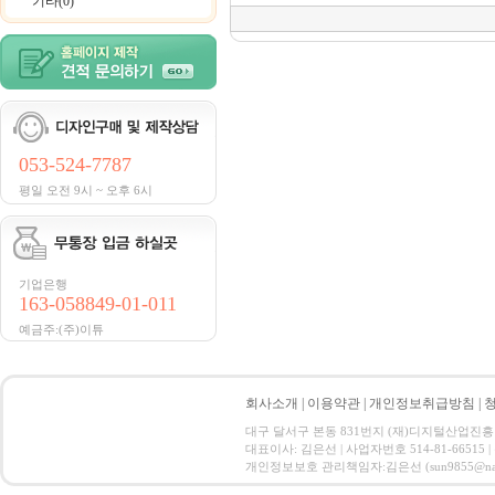
기타(0)
053-524-7787
평일 오전 9시 ~ 오후 6시
기업은행
163-058849-01-011
예금주:(주)이튜
회사소개
|
이용약관
|
개인정보취급방침
|
대구 달서구 본동 831번지 (재)디지털산업진흥원 CT ID
대표이사: 김은선 | 사업자번호 514-81-66515
개인정보보호 관리책임자:김은선 (sun9855@nate.com) C