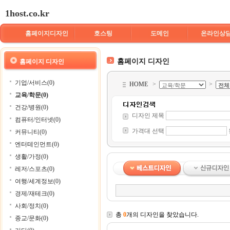
1host.co.kr
홈페이지디자인
호스팅
도메인
온라인상
홈페이지 디자인
홈페이지 디자인
기업/서비스(0)
HOME
>
>
교육/학문(0)
건강/병원(0)
디자인 제목
컴퓨터/인터넷(0)
가격대 선택
커뮤니티(0)
엔터테인먼트(0)
생활/가정(0)
레저/스포츠(0)
여행/세계정보(0)
경제/재테크(0)
사회/정치(0)
총
0
개의 디자인을 찾았습니다.
종교/문화(0)