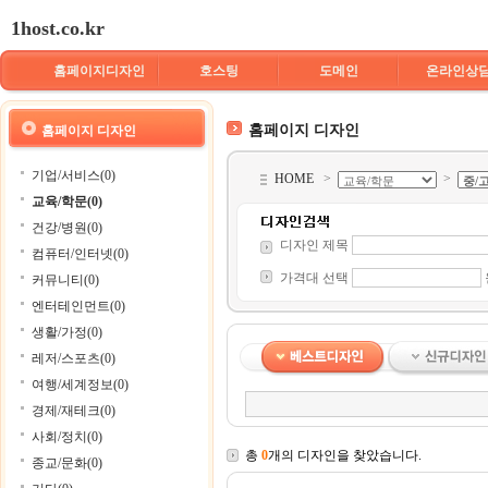
1host.co.kr
홈페이지디자인
호스팅
도메인
온라인상
홈페이지 디자인
홈페이지 디자인
기업/서비스(0)
HOME
>
>
교육/학문(0)
건강/병원(0)
디자인 제목
컴퓨터/인터넷(0)
가격대 선택
커뮤니티(0)
엔터테인먼트(0)
생활/가정(0)
레저/스포츠(0)
여행/세계정보(0)
경제/재테크(0)
사회/정치(0)
총
0
개의 디자인을 찾았습니다.
종교/문화(0)