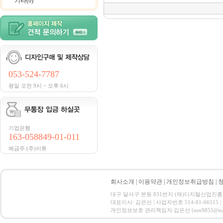
기타(0)
053-524-7787
평일 오전 9시 ~ 오후 6시
기업은행
163-058849-01-011
예금주:(주)이튜
회사소개
|
이용약관
|
개인정보취급방침
|
대구 달서구 본동 831번지 (재)디지털산업진흥원 CT ID
대표이사: 김은선 | 사업자번호 514-81-66515
개인정보보호 관리책임자:김은선 (sun9855@nate.com) C